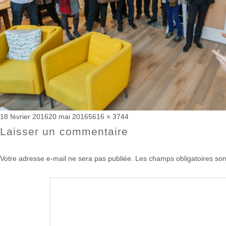
Publié
Taille
18 février 2016
20 mai 2016
5616 × 3744
le
réelle
Laisser un commentaire
Votre adresse e-mail ne sera pas publiée.
Les champs obligatoires son