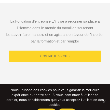
La Fondation d’entreprise EY vise à redonner sa place à
l’Homme dans le monde du travail en soutenant
les savoir-faire manuels et en agissant en faveur de l’insertion
par la formation et par l’emploi.
CONTACTEZ-NOUS
RETROUVEZ-NOUS SUR LES RÉSEAUX SOCIAUX
Nous utilisons des cookies pour vous garantir la meilleure
expérience sur notre site. Si vous continuez à utiliser ce
dernier, nous considérerons que vous acceptez l'utilisation des
cookies.
© 2023 Fondation d’entreprise EY