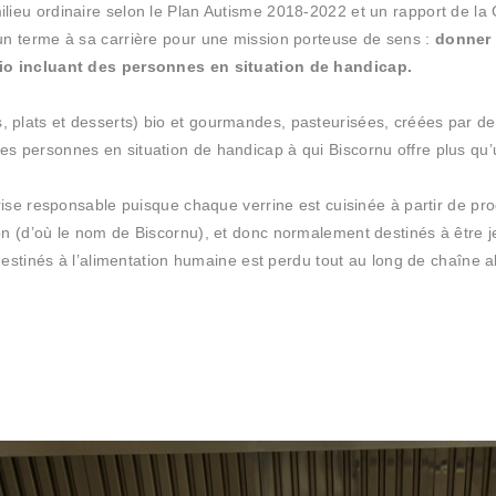
ilieu ordinaire selon le Plan Autisme 2018-2022 et un rapport de la
 un terme à sa carrière pour une mission porteuse de sens :
donner 
 bio incluant des personnes en situation de handicap.
plats et desserts) bio et gourmandes, pasteurisées, créées par des 
es personnes en situation de handicap à qui Biscornu offre plus qu’
prise responsable puisque chaque verrine est cuisinée à partir de pro
ion (d’où le nom de Biscornu), et donc normalement destinés à être 
s destinés à l’alimentation humaine est perdu tout au long de chaîne