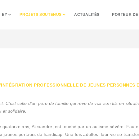
 EY
PROJETS SOUTENUS
ACTUALITÉS
PORTEUR DE
 L’INTÉGRATION PROFESSIONNELLE DE JEUNES PERSONNES E
nt. C’est celle d’un père de famille qui rêve de voir son fils en situa
 et solidaire.
é de quatorze ans, Alexandre, est touché par un autisme sévère. Faut
ux jeunes porteurs de handicap. Une fois adultes, leur vie se trans