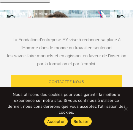
Publié dans
Janaïna Milheiro
Navigation
de
La Fondation d’entreprise EY vise à redonner sa place à
l’article
l’Homme dans le monde du travail en soutenant
les savoir-faire manuels et en agissant en faveur de l’insertion
par la formation et par l’emploi.
CONTACTEZ-NOUS
Nous utilisons des cookies pour vous garantir la meilleure
expérience sur notre site. Si vous continuez à utiliser ce
dernier, nous considérerons que vous acceptez l'utilisation des
cookies.
RETROUVEZ-NOUS SUR LES RÉSEAUX SOCIAUX
Accepter
Refuser