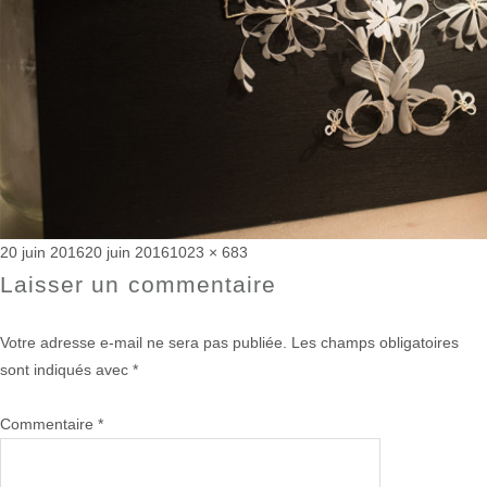
Publié
Taille
20 juin 2016
20 juin 2016
1023 × 683
le
réelle
Laisser un commentaire
Votre adresse e-mail ne sera pas publiée.
Les champs obligatoires
sont indiqués avec
*
Commentaire
*