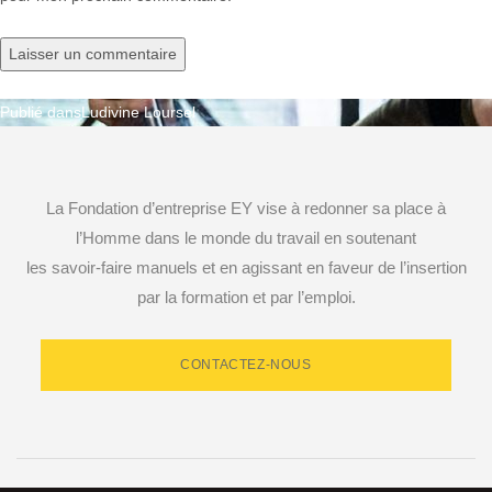
Publié dans
Ludivine Loursel
Navigation
de
La Fondation d’entreprise EY vise à redonner sa place à
l’article
l’Homme dans le monde du travail en soutenant
les savoir-faire manuels et en agissant en faveur de l’insertion
par la formation et par l’emploi.
CONTACTEZ-NOUS