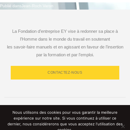
Publié dans
Jean-Roch Varon
Navigation
de
La Fondation d’entreprise EY vise à redonner sa place à
l’article
l’Homme dans le monde du travail en soutenant
les savoir-faire manuels et en agissant en faveur de l’insertion
par la formation et par l’emploi.
CONTACTEZ-NOUS
RETROUVEZ-NOUS SUR LES RÉSEAUX SOCIAUX
Nous utilisons des cookies pour vous garantir la meilleure
expérience sur notre site. Si vous continuez à utiliser ce
dernier, nous considérerons que vous acceptez l'utilisation des
cookies.