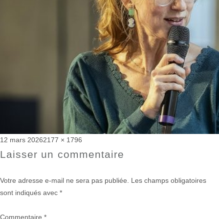
Publié
Taille
12 mars 2026
2177 × 1796
le
réelle
Laisser un commentaire
Votre adresse e-mail ne sera pas publiée.
Les champs obligatoires
sont indiqués avec
*
Commentaire
*