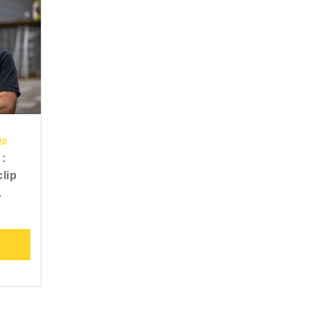
20
:
lip
…