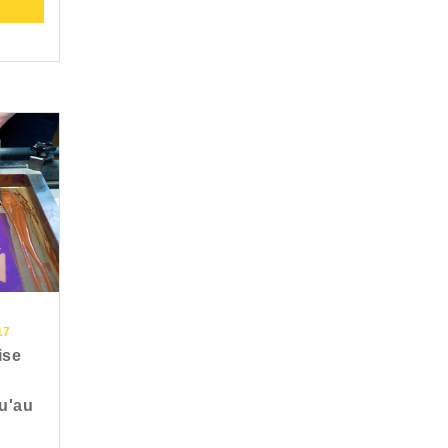
17
ise
u'au