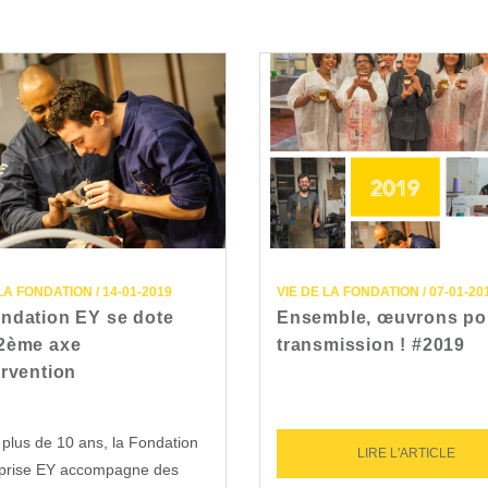
LA FONDATION / 14-01-2019
VIE DE LA FONDATION / 07-01-20
ndation EY se dote
Ensemble, œuvrons pou
 2ème axe
transmission ! #2019
ervention
plus de 10 ans, la Fondation
LIRE L'ARTICLE
eprise EY accompagne des