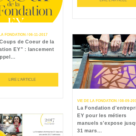
LA FONDATION / 06-11-2017
Coups de Coeur de la
tion EY" : lancement
appel…
LIRE L'ARTICLE
VIE DE LA FONDATION / 08-09-20
La Fondation d'entrepr
EY pour les métiers
manuels s'expose jusq
31 mars…