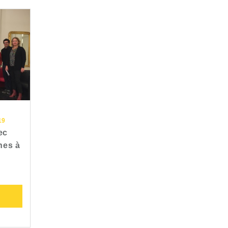
19
ec
unes à