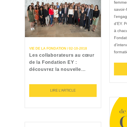
femmes
savoir-
l’enga
d’EY. P
à chacu
Fondat
d’interv
VIE DE LA FONDATION / 02-10-2018
formati
Les collaborateurs au cœur
de la Fondation EY :
découvrez la nouvelle…
LIRE L'ARTICLE