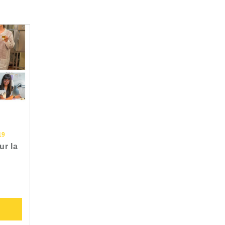
19
r la