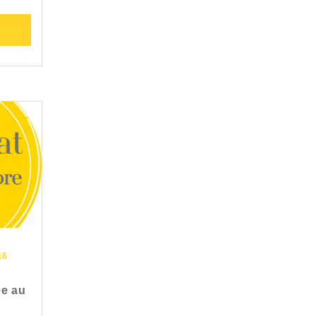
16
ée au