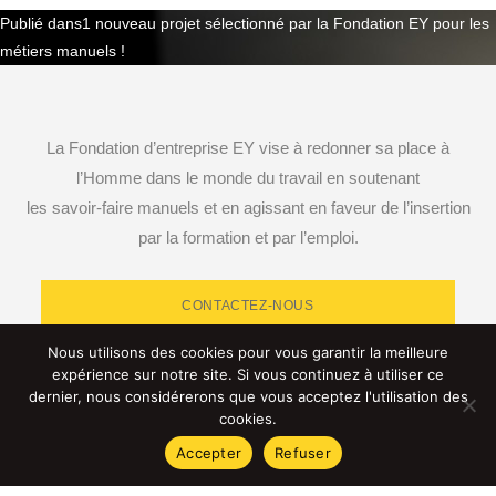
Publié dans
1 nouveau projet sélectionné par la Fondation EY pour les
Navigation
métiers manuels !
de
l’article
La Fondation d’entreprise EY vise à redonner sa place à
l’Homme dans le monde du travail en soutenant
les savoir-faire manuels et en agissant en faveur de l’insertion
par la formation et par l’emploi.
CONTACTEZ-NOUS
Nous utilisons des cookies pour vous garantir la meilleure
expérience sur notre site. Si vous continuez à utiliser ce
dernier, nous considérerons que vous acceptez l'utilisation des
cookies.
RETROUVEZ-NOUS SUR LES RÉSEAUX SOCIAUX
Accepter
Refuser