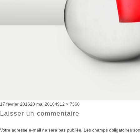
Publié
Taille
17 février 2016
20 mai 2016
4912 × 7360
le
réelle
Laisser un commentaire
Votre adresse e-mail ne sera pas publiée.
Les champs obligatoires son