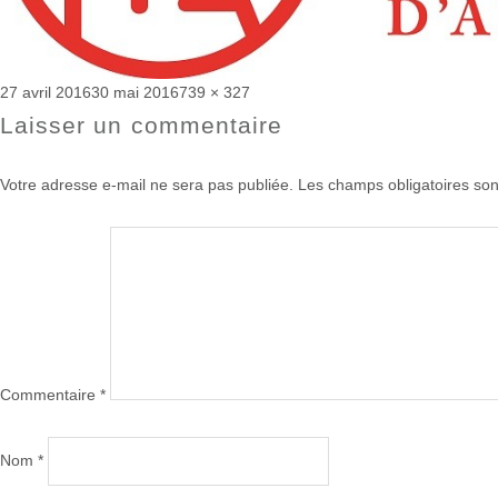
Publié
Taille
27 avril 2016
30 mai 2016
739 × 327
le
réelle
Laisser un commentaire
Votre adresse e-mail ne sera pas publiée.
Les champs obligatoires son
Commentaire
*
Nom
*