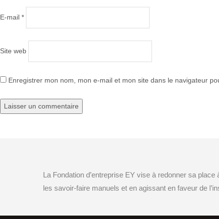
E-mail
*
Site web
Enregistrer mon nom, mon e-mail et mon site dans le navigateur p
Publié dans
Candidatez au Prêt d’Honneur Entrepreneurs des Métiers d
Navigation
de
La Fondation d’entreprise EY vise à redonner sa place
l’article
les savoir-faire manuels et en agissant en faveur de l’ins