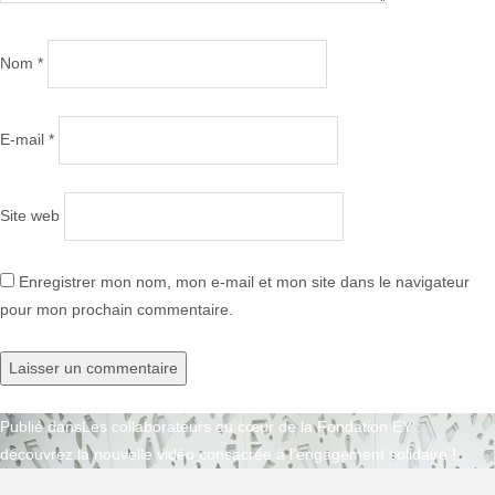
Nom
*
E-mail
*
Site web
Enregistrer mon nom, mon e-mail et mon site dans le navigateur
pour mon prochain commentaire.
Publié dans
Les collaborateurs au cœur de la Fondation EY :
Navigation
découvrez la nouvelle vidéo consacrée à l’engagement solidaire !
de