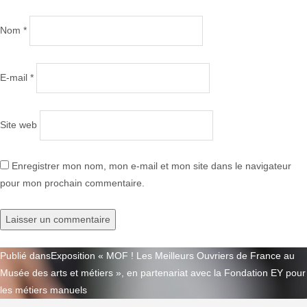
Nom
*
E-mail
*
Site web
Enregistrer mon nom, mon e-mail et mon site dans le navigateur
pour mon prochain commentaire.
Publié dans
Exposition « MOF ! Les Meilleurs Ouvriers de France au
Navigation
Musée des arts et métiers », en partenariat avec la Fondation EY pour
de
les métiers manuels