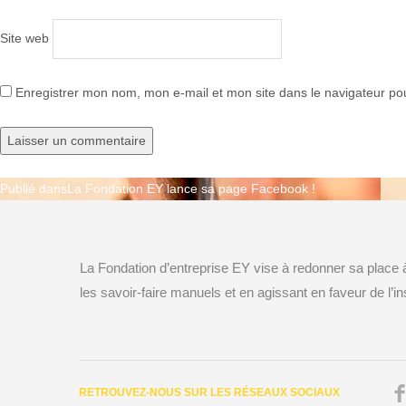
Site web
Enregistrer mon nom, mon e-mail et mon site dans le navigateur p
Publié dans
La Fondation EY lance sa page Facebook !
Navigation
de
La Fondation d’entreprise EY vise à redonner sa place
l’article
les savoir-faire manuels et en agissant en faveur de l’ins
RETROUVEZ-NOUS SUR LES RÉSEAUX SOCIAUX