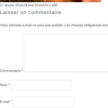
Publié
Taille
17 février 2016
19 mai 2016
420 × 280
le
réelle
Laisser un commentaire
Votre adresse e-mail ne sera pas publiée.
Les champs obligatoires son
Commentaire
*
Nom
*
E-mail
*