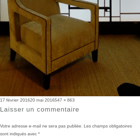
Publié
Taille
17 février 2016
20 mai 2016
547 × 863
le
réelle
Laisser un commentaire
Votre adresse e-mail ne sera pas publiée.
Les champs obligatoires
sont indiqués avec
*