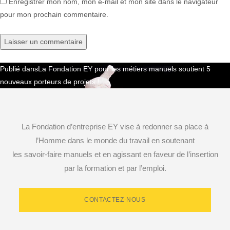
Enregistrer mon nom, mon e-mail et mon site dans le navigateur
pour mon prochain commentaire.
Publié dans
La Fondation EY pour les métiers manuels soutient 5
Navigation
nouveaux porteurs de projets !
de
l’article
La Fondation d’entreprise EY vise à redonner sa place à
l’Homme dans le monde du travail en soutenant
les savoir-faire manuels et en agissant en faveur de l’insertion
par la formation et par l’emploi.
CONTACTEZ-NOUS