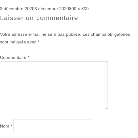
Publié
Taille
3 décembre 2020
3 décembre 2020
800 × 800
le
réelle
Laisser un commentaire
Votre adresse e-mail ne sera pas publiée.
Les champs obligatoires
sont indiqués avec
*
Commentaire
*
Nom
*