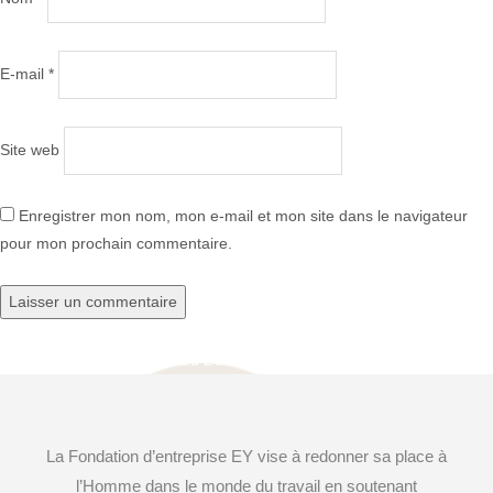
E-mail
*
Site web
Enregistrer mon nom, mon e-mail et mon site dans le navigateur
pour mon prochain commentaire.
Publié dans
Compagnons Du Devoir
Navigation
de
La Fondation d’entreprise EY vise à redonner sa place à
l’article
l’Homme dans le monde du travail en soutenant