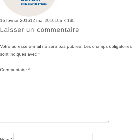
Publié
Taille
16 février 2016
12 mai 2016
185 × 185
le
réelle
Laisser un commentaire
Votre adresse e-mail ne sera pas publiée.
Les champs obligatoires
sont indiqués avec
*
Commentaire
*
Nom
*