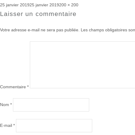
Publié
Taille
25 janvier 2019
25 janvier 2019
200 × 200
le
réelle
Laisser un commentaire
Votre adresse e-mail ne sera pas publiée.
Les champs obligatoires son
Commentaire
*
Nom
*
E-mail
*