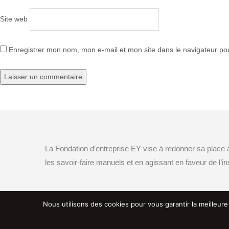
Site web
Enregistrer mon nom, mon e-mail et mon site dans le navigateur p
Publié dans
Les entreprises pour la Cité
Navigation
de
La Fondation d’entreprise EY vise à redonner sa place
l’article
les savoir-faire manuels et en agissant en faveur de l’ins
Nous utilisons des cookies pour vous garantir la meilleure
RETROUVEZ-NOUS SUR LES RÉSEAUX SOCIAUX