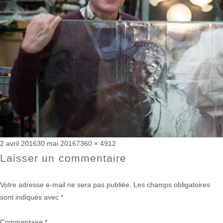
Publié
Taille
2 avril 2016
30 mai 2016
7360 × 4912
le
réelle
Laisser un commentaire
Votre adresse e-mail ne sera pas publiée.
Les champs obligatoires
sont indiqués avec
*
Commentaire
*