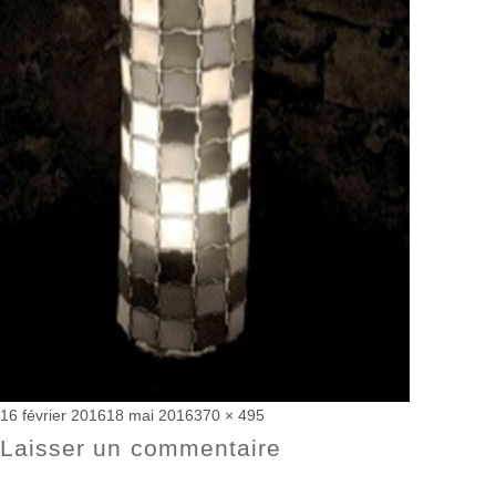
Publié
Taille
16 février 2016
18 mai 2016
370 × 495
le
réelle
Laisser un commentaire