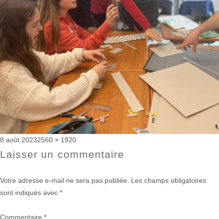
Publié
Taille
8 août 2023
2560 × 1920
le
réelle
Laisser un commentaire
Votre adresse e-mail ne sera pas publiée.
Les champs obligatoires
sont indiqués avec
*
Commentaire
*