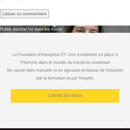
Publié dans
De l’or dans les mains
Navigation
de
La Fondation d’entreprise EY vise à redonner sa place à
l’article
l’Homme dans le monde du travail en soutenant
les savoir-faire manuels et en agissant en faveur de l’insertion
par la formation et par l’emploi.
CONTACTEZ-NOUS