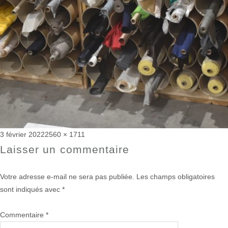
Publié
Taille
3 février 2022
2560 × 1711
le
réelle
Laisser un commentaire
Votre adresse e-mail ne sera pas publiée.
Les champs obligatoires
sont indiqués avec
*
Commentaire
*