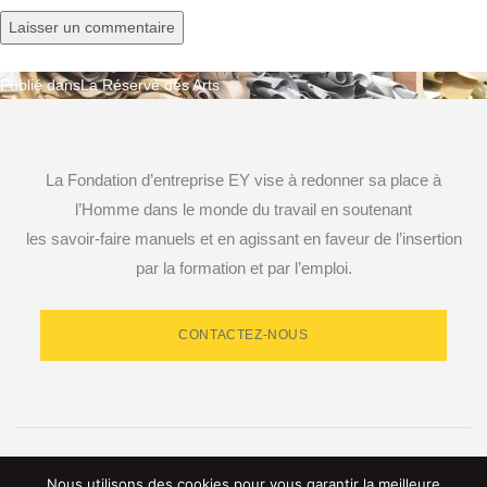
Publié dans
La Réserve des Arts
Navigation
de
La Fondation d’entreprise EY vise à redonner sa place à
l’article
l’Homme dans le monde du travail en soutenant
les savoir-faire manuels et en agissant en faveur de l’insertion
par la formation et par l’emploi.
CONTACTEZ-NOUS
RETROUVEZ-NOUS SUR LES RÉSEAUX SOCIAUX
Nous utilisons des cookies pour vous garantir la meilleure