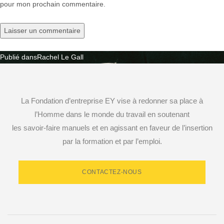
pour mon prochain commentaire.
Publié dans
Rachel Le Gall
Navigation
de
La Fondation d’entreprise EY vise à redonner sa place à
l’article
l’Homme dans le monde du travail en soutenant
les savoir-faire manuels et en agissant en faveur de l’insertion
par la formation et par l’emploi.
CONTACTEZ-NOUS