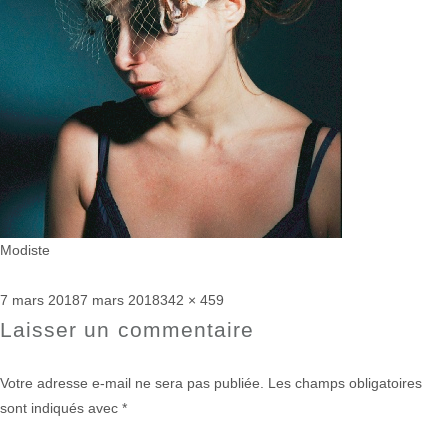
Modiste
Publié
Taille
7 mars 2018
7 mars 2018
342 × 459
le
réelle
Laisser un commentaire
Votre adresse e-mail ne sera pas publiée.
Les champs obligatoires
sont indiqués avec
*