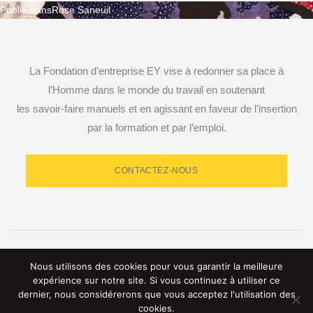
Publié dans
Rose Saneuil
Navigation
de
La Fondation d’entreprise EY vise à redonner sa place à
l’article
l’Homme dans le monde du travail en soutenant
les savoir-faire manuels et en agissant en faveur de l’insertion
par la formation et par l’emploi.
CONTACTEZ-NOUS
RETROUVEZ-NOUS SUR LES RÉSEAUX SOCIAUX
Nous utilisons des cookies pour vous garantir la meilleure
expérience sur notre site. Si vous continuez à utiliser ce
dernier, nous considérerons que vous acceptez l'utilisation des
cookies.
© 2023 Fondation d’entreprise EY