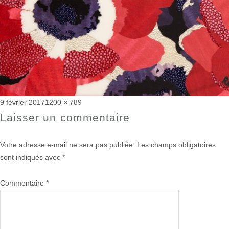
Publié
Taille
9 février 2017
1200 × 789
le
réelle
Laisser un commentaire
Votre adresse e-mail ne sera pas publiée.
Les champs obligatoires
sont indiqués avec
*
Commentaire
*