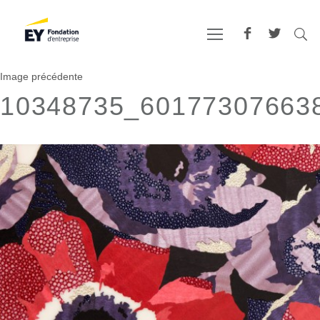
Image précédente
10348735_60177307663