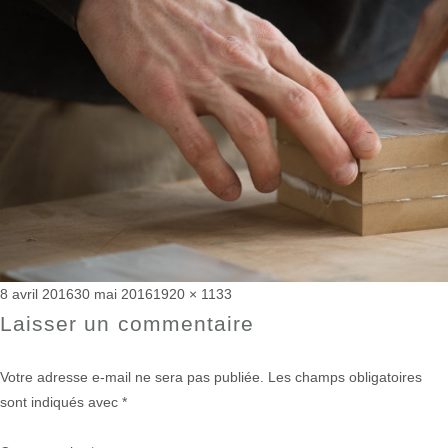
Publié
Taille
8 avril 2016
30 mai 2016
1920 × 1133
le
réelle
Laisser un commentaire
Votre adresse e-mail ne sera pas publiée.
Les champs obligatoires
sont indiqués avec
*