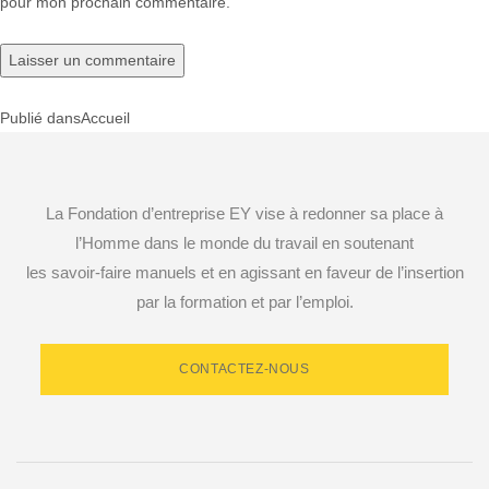
pour mon prochain commentaire.
Publié dans
Accueil
Navigation
de
La Fondation d’entreprise EY vise à redonner sa place à
l’article
l’Homme dans le monde du travail en soutenant
les savoir-faire manuels et en agissant en faveur de l’insertion
par la formation et par l’emploi.
CONTACTEZ-NOUS