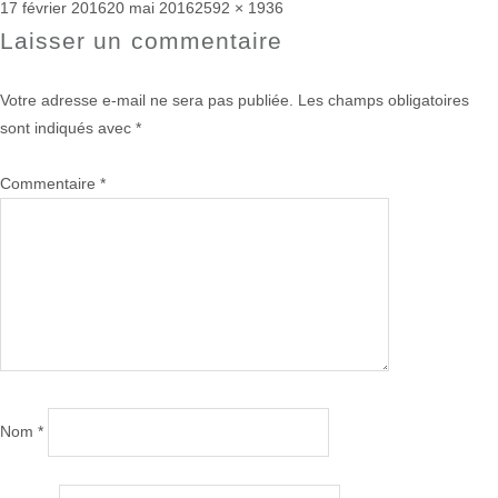
Publié
Taille
17 février 2016
20 mai 2016
2592 × 1936
le
réelle
Laisser un commentaire
Votre adresse e-mail ne sera pas publiée.
Les champs obligatoires
sont indiqués avec
*
Commentaire
*
Nom
*