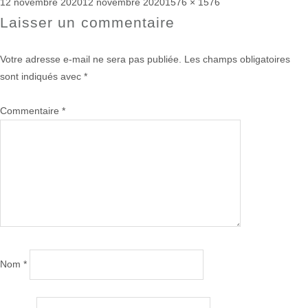
Publié
Taille
12 novembre 2020
12 novembre 2020
1576 × 1576
le
réelle
Laisser un commentaire
Votre adresse e-mail ne sera pas publiée.
Les champs obligatoires
sont indiqués avec
*
Commentaire
*
Nom
*