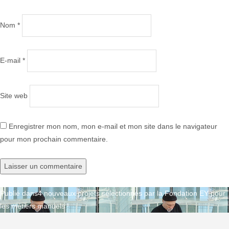
Nom
*
E-mail
*
Site web
Enregistrer mon nom, mon e-mail et mon site dans le navigateur
pour mon prochain commentaire.
Publié dans
4 nouveaux projets sélectionnés par la Fondation EY pour
Navigation
les métiers manuels !
de