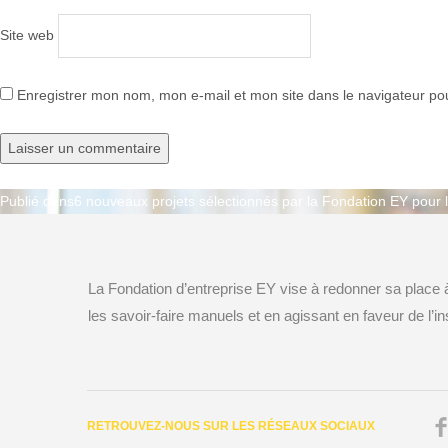
Site web
Enregistrer mon nom, mon e-mail et mon site dans le navigateur p
Publié dans
6 nouveaux projets sélectionnés par la Fondation EY pour 
Navigation
de
La Fondation d’entreprise EY vise à redonner sa place
l’article
les savoir-faire manuels et en agissant en faveur de l’ins
RETROUVEZ-NOUS SUR LES RÉSEAUX SOCIAUX