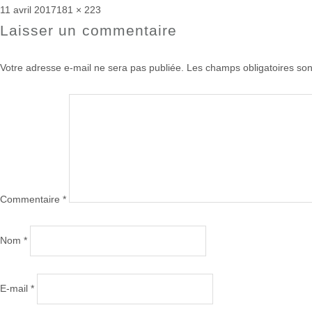
Publié
Taille
11 avril 2017
181 × 223
le
réelle
Laisser un commentaire
Votre adresse e-mail ne sera pas publiée.
Les champs obligatoires son
Commentaire
*
Nom
*
E-mail
*