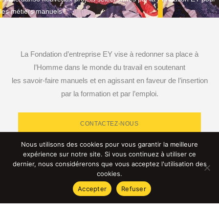
Navigation
les métiers manuels !
de
l’article
La Fondation d’entreprise EY vise à redonner sa place à
l’Homme dans le monde du travail en soutenant
les savoir-faire manuels et en agissant en faveur de l’insertion
par la formation et par l’emploi.
CONTACTEZ-NOUS
Nous utilisons des cookies pour vous garantir la meilleure
expérience sur notre site. Si vous continuez à utiliser ce
dernier, nous considérerons que vous acceptez l'utilisation des
cookies.
RETROUVEZ-NOUS SUR LES RÉSEAUX SOCIAUX
Accepter
Refuser