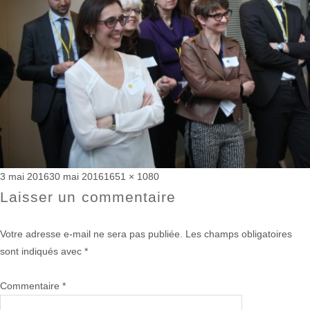
Publié
Taille
3 mai 2016
30 mai 2016
1651 × 1080
le
réelle
Laisser un commentaire
Votre adresse e-mail ne sera pas publiée.
Les champs obligatoires
sont indiqués avec
*
Commentaire
*