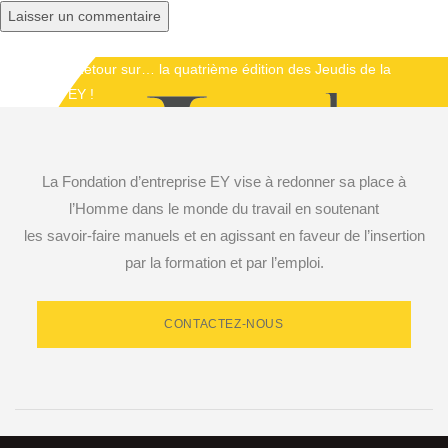
Publié dans
Retour sur… la quatrième édition des Jeudis de la
Navigation
Fondation EY !
de
l’article
La Fondation d’entreprise EY vise à redonner sa place à
l’Homme dans le monde du travail en soutenant
les savoir-faire manuels et en agissant en faveur de l’insertion
par la formation et par l’emploi.
CONTACTEZ-NOUS
RETROUVEZ-NOUS SUR LES RÉSEAUX SOCIAUX