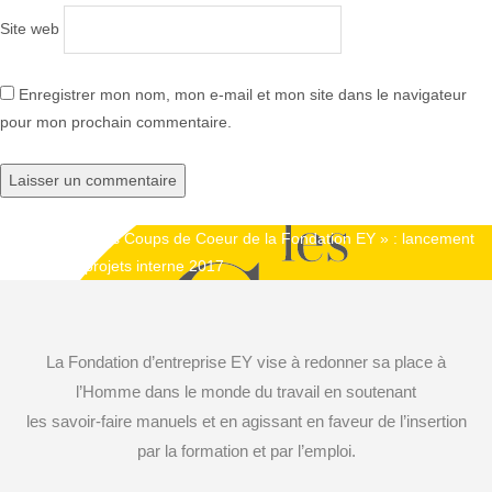
Site web
Enregistrer mon nom, mon e-mail et mon site dans le navigateur
pour mon prochain commentaire.
Publié dans
« Les Coups de Coeur de la Fondation EY » : lancement
Navigation
de l’appel à projets interne 2017
de
l’article
La Fondation d’entreprise EY vise à redonner sa place à
l’Homme dans le monde du travail en soutenant
les savoir-faire manuels et en agissant en faveur de l’insertion
par la formation et par l’emploi.