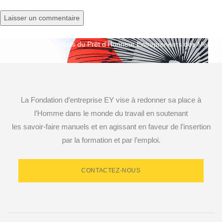
Publié dans
Les lauréats du Prêt d’Honneur Entrepreneurs des Métiers
Navigation
d’Art 2015 !
de
l’article
La Fondation d’entreprise EY vise à redonner sa place à
l’Homme dans le monde du travail en soutenant
les savoir-faire manuels et en agissant en faveur de l’insertion
par la formation et par l’emploi.
CONTACTEZ-NOUS