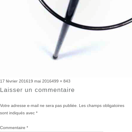
Publié
Taille
17 février 2016
19 mai 2016
499 × 843
le
réelle
Laisser un commentaire
Votre adresse e-mail ne sera pas publiée.
Les champs obligatoires
sont indiqués avec
*
Commentaire
*