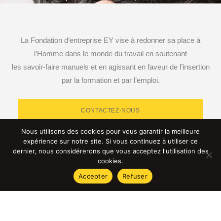
Navigation
de
La Fondation d’entreprise EY vise à redonner sa place à
l’article
l’Homme dans le monde du travail en soutenant
les savoir-faire manuels et en agissant en faveur de l’insertion
par la formation et par l’emploi.
CONTACTEZ-NOUS
Nous utilisons des cookies pour vous garantir la meilleure
expérience sur notre site. Si vous continuez à utiliser ce
dernier, nous considérerons que vous acceptez l'utilisation des
cookies.
RETROUVEZ-NOUS SUR LES RÉSEAUX SOCIAUX
Accepter
Refuser
© 2023 Fondation d’entreprise EY