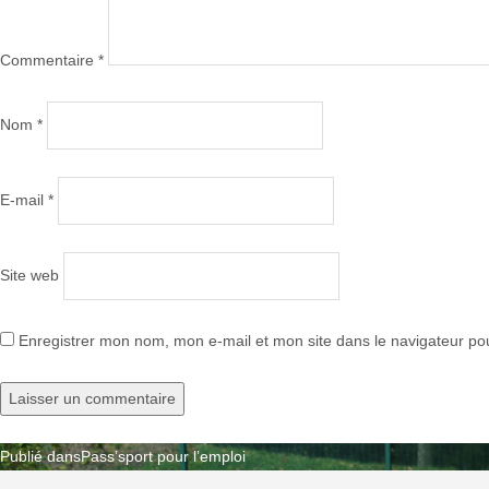
Commentaire
*
Nom
*
E-mail
*
Site web
Enregistrer mon nom, mon e-mail et mon site dans le navigateur p
Publié dans
Pass’sport pour l’emploi
Navigation